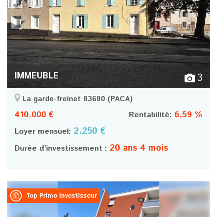
IMMEUBLE
3
La garde-freinet 83680
(PACA)
410.000 €
6,59 %
Rentabilité:
2.250 €
Loyer mensuel:
20 ans 4 mois
Durée d’investissement :
Top Primo Investisseur