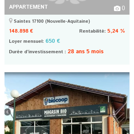
APPARTEMENT
0
Saintes 17100
(Nouvelle-Aquitaine)
148.898 €
5,24 %
Rentabilité:
650 €
Loyer mensuel:
28 ans 5 mois
Durée d’investissement :