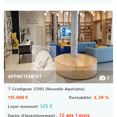
APPARTEMENT
3
Gradignan 33192
(Nouvelle-Aquitaine)
115.000 €
3,39 %
Rentabilité:
325 €
Loyer mensuel:
72 ans 1 mois
Durée d’investissement :