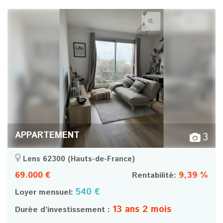
APPARTEMENT
3
Lens 62300
(Hauts-de-France)
69.000 €
9,39 %
Rentabilité:
540 €
Loyer mensuel:
13 ans 2 mois
Durée d’investissement :