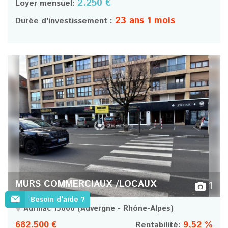
2.250 €
Loyer mensuel:
23 ans 1 mois
Durée d’investissement :
MURS COMMERCIAUX /LOCAUX
1
Besoin d'aide ?
Aurillac 15000
(Auvergne - Rhône-Alpes)
682.500 €
9,52 %
Rentabilité: