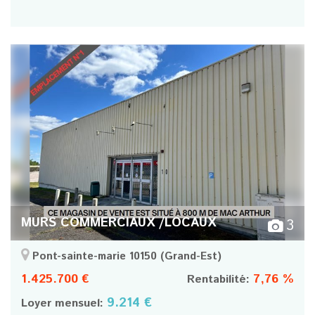
MURS COMMERCIAUX /LOCAUX
3
Pont-sainte-marie 10150
(Grand-Est)
1.425.700 €
7,76 %
Rentabilité:
9.214 €
Loyer mensuel: