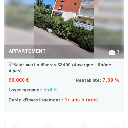
APPARTEMENT
3
Saint martin d'hères 38400
(Auvergne - Rhône-
Alpes)
90.000 €
7,39 %
Rentabilité:
554 €
Loyer mensuel:
17 ans 5 mois
Durée d’investissement :