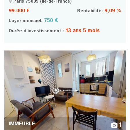
Paris 75009
(Île-de-France)
99.000 €
9,09 %
Rentabilité:
750 €
Loyer mensuel:
13 ans 5 mois
Durée d’investissement :
IMMEUBLE
1