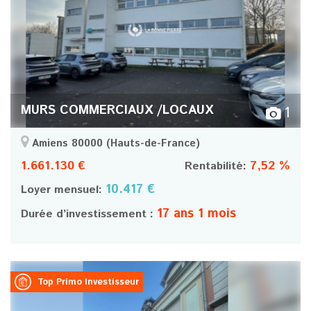
MURS COMMERCIAUX /LOCAUX
1
Amiens 80000
(Hauts-de-France)
1.661.130 €
7,52 %
Rentabilité:
10.417 €
Loyer mensuel:
17 ans 1 mois
Durée d’investissement :
Top Primo Investisseur